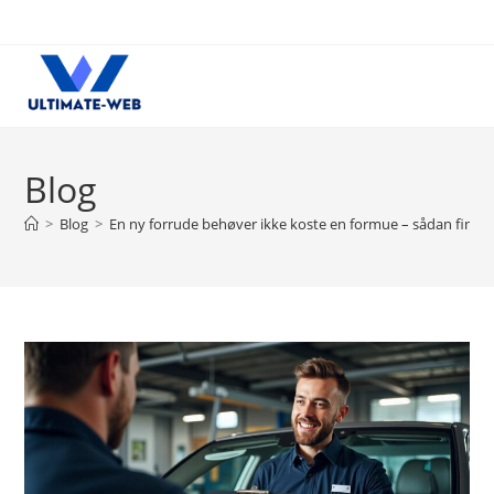
Skip
to
content
Blog
>
Blog
>
En ny forrude behøver ikke koste en formue – sådan finder