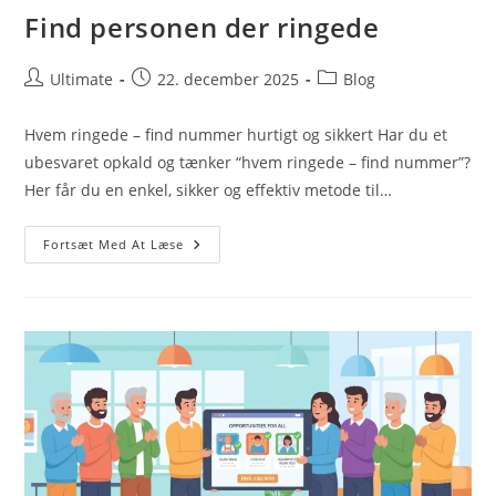
Find personen der ringede
Post
Post
Post
Ultimate
22. december 2025
Blog
author:
published:
category:
Hvem ringede – find nummer hurtigt og sikkert Har du et
ubesvaret opkald og tænker “hvem ringede – find nummer”?
Her får du en enkel, sikker og effektiv metode til…
Find
Fortsæt Med At Læse
Personen
Der
Ringede