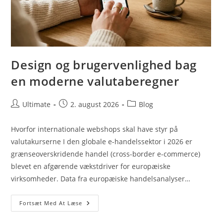
Design og brugervenlighed bag
en moderne valutaberegner
Post
Post
Post
Ultimate
2. august 2026
Blog
author:
published:
category:
Hvorfor internationale webshops skal have styr på
valutakurserne I den globale e-handelssektor i 2026 er
grænseoverskridende handel (cross-border e-commerce)
blevet en afgørende vækstdriver for europæiske
virksomheder. Data fra europæiske handelsanalyser…
Design
Fortsæt Med At Læse
Og
Brugervenlighed