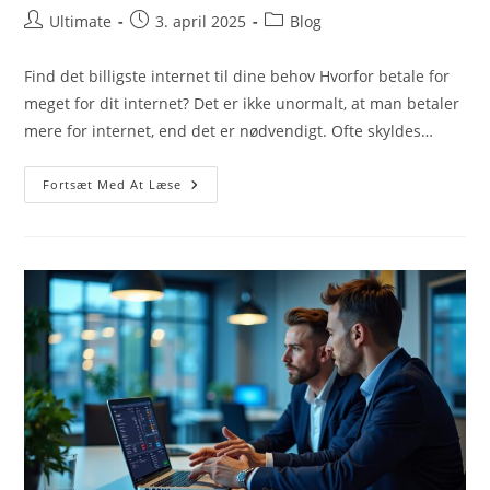
Post
Post
Post
Ultimate
3. april 2025
Blog
author:
published:
category:
Find det billigste internet til dine behov Hvorfor betale for
meget for dit internet? Det er ikke unormalt, at man betaler
mere for internet, end det er nødvendigt. Ofte skyldes…
Sådan
Fortsæt Med At Læse
Finder
Du
Det
Billigste
Internet
Hos
Ultimate-
Web.dk