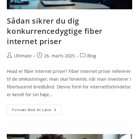
Sådan sikrer du dig
konkurrencedygtige fiber
internet priser
Post
Post
Post
Ultimate
26. marts 2025
Blog
author:
published:
category:
Hvad er fiber internet priser? Fiber internet priser refererer
til de omkostninger, man skal forvente, når man investerer i
fiberbaseret bredbånd. Denne form for internetforbindelse
er kendt for sin høje…
Sådan
Fortsæt Med At Læse
Sikrer
Du
Dig
Konkurrencedygtige
Fiber
Internet