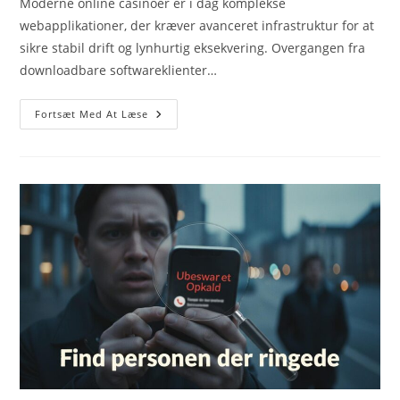
Moderne online casinoer er i dag komplekse
webapplikationer, der kræver avanceret infrastruktur for at
sikre stabil drift og lynhurtig eksekvering. Overgangen fra
downloadbare softwareklienter…
Free
Fortsæt Med At Læse
Spins
Hos
Casinoer
Med
Nye
Kampagner
Og
Bonus
Tilbud