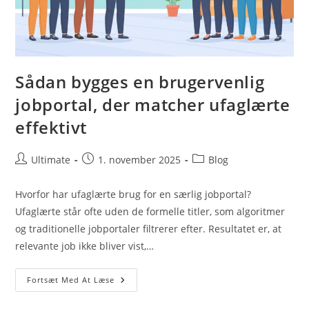
Sådan bygges en brugervenlig
jobportal, der matcher ufaglærte
effektivt
Post
Post
Post
Ultimate
1. november 2025
Blog
author:
published:
category:
Hvorfor har ufaglærte brug for en særlig jobportal?
Ufaglærte står ofte uden de formelle titler, som algoritmer
og traditionelle jobportaler filtrerer efter. Resultatet er, at
relevante job ikke bliver vist,…
Sådan
Fortsæt Med At Læse
Bygges
En
Brugervenlig