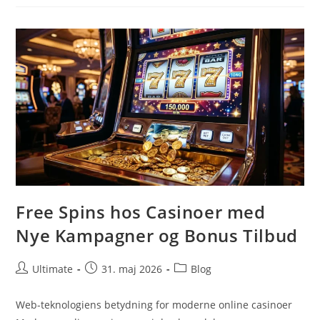
Bag
En
Moderne
Valutaberegner
Free Spins hos Casinoer med
Nye Kampagner og Bonus Tilbud
Post
Post
Post
Ultimate
31. maj 2026
Blog
author:
published:
category:
Web-teknologiens betydning for moderne online casinoer