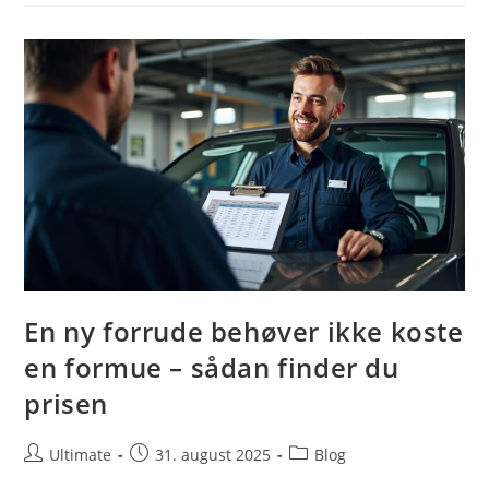
Jobportal,
Der
Matcher
Ufaglærte
Effektivt
En ny forrude behøver ikke koste
en formue – sådan finder du
prisen
Post
Post
Post
Ultimate
31. august 2025
Blog
author:
published:
category: