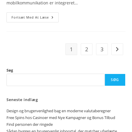
mobilkommunikation er integreret…
De
Fortsæt Med At Læse
Bedste
Tips
Til
At
Finde
Et
Billigt
1
2
3
Go to t
Mobilabonnement
Søg
SØG
Seneste indlæg
Design og brugervenlighed bag en moderne valutaberegner
Free Spins hos Casinoer med Nye Kampagner og Bonus Tilbud
Find personen der ringede
Sådan bygges en brugervenlig jobportal, der matcher ufaglærte