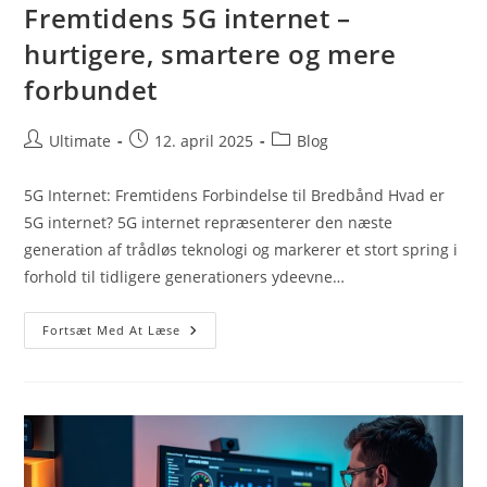
Fremtidens 5G internet –
hurtigere, smartere og mere
forbundet
Post
Post
Post
Ultimate
12. april 2025
Blog
author:
published:
category:
5G Internet: Fremtidens Forbindelse til Bredbånd Hvad er
5G internet? 5G internet repræsenterer den næste
generation af trådløs teknologi og markerer et stort spring i
forhold til tidligere generationers ydeevne…
Fremtidens
Fortsæt Med At Læse
5G
Internet
–
Hurtigere,
Smartere
Og
Mere
Forbundet