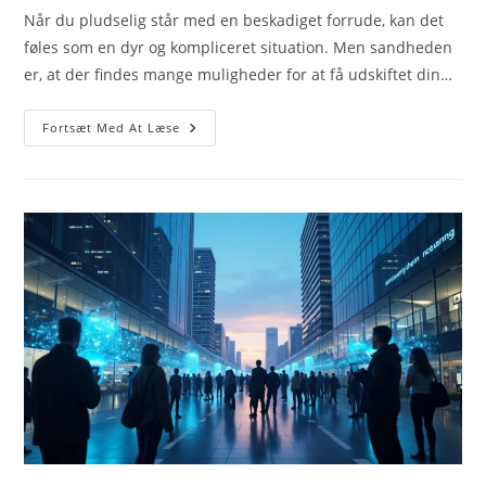
Når du pludselig står med en beskadiget forrude, kan det
føles som en dyr og kompliceret situation. Men sandheden
er, at der findes mange muligheder for at få udskiftet din…
En
Fortsæt Med At Læse
Ny
Forrude
Behøver
Ikke
Koste
En
Formue
–
Sådan
Finder
Du
Prisen