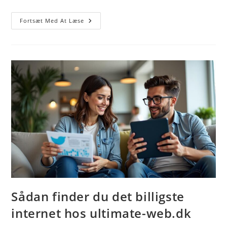
Test
Fortsæt Med At Læse
Internet
Speed
–
Sådan
Måler
Du
Din
Båndbredde
Og
Optimerer
Din
Online
Oplevelse
Sådan finder du det billigste
internet hos ultimate-web.dk