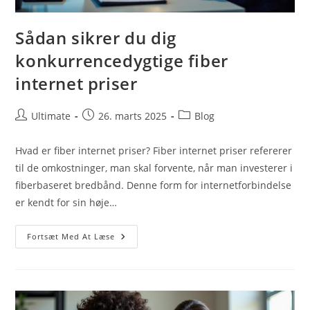
Sådan sikrer du dig
konkurrencedygtige fiber
internet priser
Post
Post
Post
Ultimate
26. marts 2025
Blog
author:
published:
category:
Hvad er fiber internet priser? Fiber internet priser refererer
til de omkostninger, man skal forvente, når man investerer i
fiberbaseret bredbånd. Denne form for internetforbindelse
er kendt for sin høje…
Sådan
Fortsæt Med At Læse
Sikrer
Du
Dig
Konkurrencedygtige
Fiber
Internet
Priser