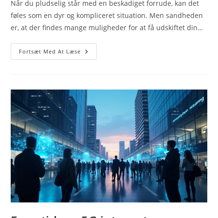
Når du pludselig står med en beskadiget forrude, kan det
føles som en dyr og kompliceret situation. Men sandheden
er, at der findes mange muligheder for at få udskiftet din…
En
Fortsæt Med At Læse
Ny
Forrude
Behøver
Ikke
Koste
En
Formue
–
Sådan
Finder
Du
Prisen