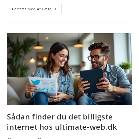
Test
Fortsæt Med At Læse
Internet
Speed
–
Sådan
Måler
Du
Din
Båndbredde
Og
Optimerer
Din
Online
Oplevelse
Sådan finder du det billigste
internet hos ultimate-web.dk