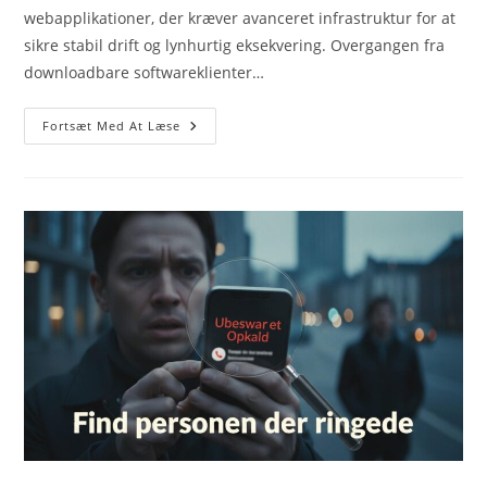
webapplikationer, der kræver avanceret infrastruktur for at
sikre stabil drift og lynhurtig eksekvering. Overgangen fra
downloadbare softwareklienter…
Free
Fortsæt Med At Læse
Spins
Hos
Casinoer
Med
Nye
Kampagner
Og
Bonus
Tilbud