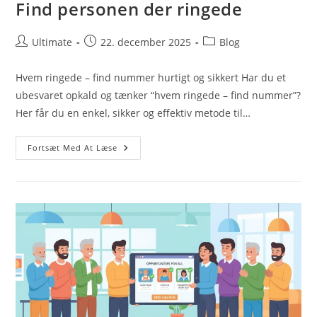
Find personen der ringede
Post
Post
Post
Ultimate
22. december 2025
Blog
author:
published:
category:
Hvem ringede – find nummer hurtigt og sikkert Har du et
ubesvaret opkald og tænker “hvem ringede – find nummer”?
Her får du en enkel, sikker og effektiv metode til…
Find
Fortsæt Med At Læse
Personen
Der
Ringede