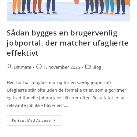
Sådan bygges en brugervenlig
jobportal, der matcher ufaglærte
effektivt
Post
Post
Post
Ultimate
1. november 2025
Blog
author:
published:
category:
Hvorfor har ufaglærte brug for en særlig jobportal?
Ufaglærte står ofte uden de formelle titler, som algoritmer
og traditionelle jobportaler filtrerer efter. Resultatet er, at
relevante job ikke bliver vist,…
Sådan
Fortsæt Med At Læse
Bygges
En
Brugervenlig