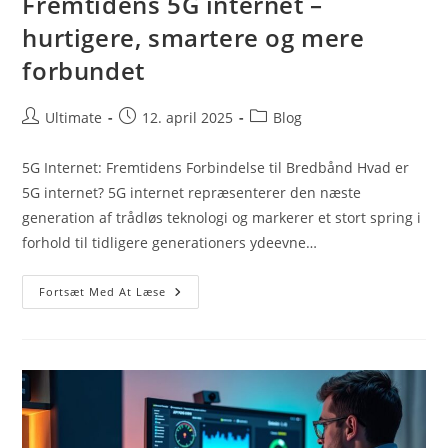
Fremtidens 5G internet –
hurtigere, smartere og mere
forbundet
Post
Post
Post
Ultimate
12. april 2025
Blog
author:
published:
category:
5G Internet: Fremtidens Forbindelse til Bredbånd Hvad er
5G internet? 5G internet repræsenterer den næste
generation af trådløs teknologi og markerer et stort spring i
forhold til tidligere generationers ydeevne…
Fremtidens
Fortsæt Med At Læse
5G
Internet
–
Hurtigere,
Smartere
Og
Mere
Forbundet