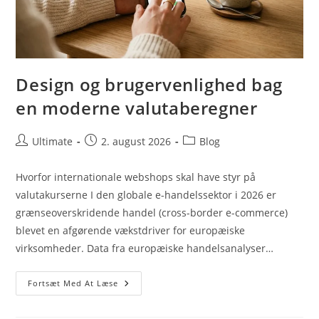
Design og brugervenlighed bag
en moderne valutaberegner
Post
Post
Post
Ultimate
2. august 2026
Blog
author:
published:
category:
Hvorfor internationale webshops skal have styr på
valutakurserne I den globale e-handelssektor i 2026 er
grænseoverskridende handel (cross-border e-commerce)
blevet en afgørende vækstdriver for europæiske
virksomheder. Data fra europæiske handelsanalyser…
Design
Fortsæt Med At Læse
Og
Brugervenlighed
Bag