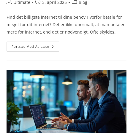
Post
Post
Post
Ultimate
3. april 2025
Blog
author:
published:
category:
Find det billigste internet til dine behov Hvorfor betale for
meget for dit internet? Det er ikke unormalt, at man betaler
mere for internet, end det er nødvendigt. Ofte skyldes…
Sådan
Fortsæt Med At Læse
Finder
Du
Det
Billigste
Internet
Hos
Ultimate-
Web.dk