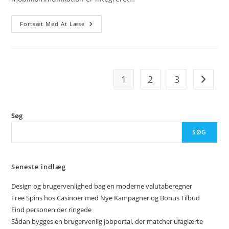
De
Fortsæt Med At Læse
Bedste
Tips
Til
At
Finde
Et
Billigt
1
2
3
Go to t
Mobilabonnement
Søg
SØG
Seneste indlæg
Design og brugervenlighed bag en moderne valutaberegner
Free Spins hos Casinoer med Nye Kampagner og Bonus Tilbud
Find personen der ringede
Sådan bygges en brugervenlig jobportal, der matcher ufaglærte