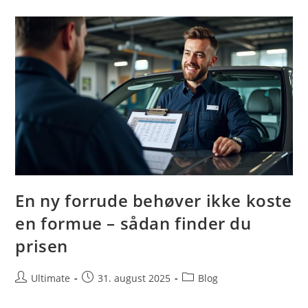
Jobportal,
Der
Matcher
Ufaglærte
Effektivt
En ny forrude behøver ikke koste
en formue – sådan finder du
prisen
Post
Post
Post
Ultimate
31. august 2025
Blog
author:
published:
category: