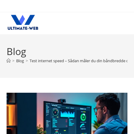
Skip
to
content
Blog
>
Blog
>
Test internet speed – Sådan måler du din båndbredde og o