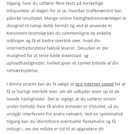
tilgang, hvor du udfører flere tests på forskellige
tidspunkter af dagen for at se, hvordan trafikmønstre kan
påvirke resultatet. Mange online hastighedstestværktøjer er
designet til netop dette formål, og ved at anvende et
konsistent testmiljø kan du sammenligne de enkelte
målinger og få et bedre overblik over, hvad din
internetforbindelse faktisk leverer. Desuden er der
mulighed for at teste både download- og
uploadhastigheder, hvilket giver et samlet billede af din
netværksydelse.
I denne proces kan du fx vælge at
test internet speed
for at
få et hurtigt overblik over, om dit udbyder lever op til de
lovede hastigheder. Det er vigtigt, at du udfører testen
under forhold, hvor få andre enheder er tilsluttet, så du
undgår interferens fra andre netværk. Ved en systematisk
tilgang kan du identificere eventuelle flaskehalse og få
indsigt i, om det måske er tid til at opgradere dit