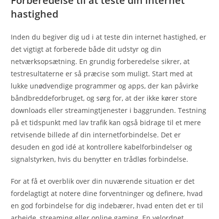
Forberedelse til at teste din internet
hastighed
Inden du begiver dig ud i at teste din internet hastighed, er
det vigtigt at forberede både dit udstyr og din
netværksopsætning. En grundig forberedelse sikrer, at
testresultaterne er så præcise som muligt. Start med at
lukke unødvendige programmer og apps, der kan påvirke
båndbreddeforbruget, og sørg for, at der ikke kører store
downloads eller streamingtjenester i baggrunden. Testning
på et tidspunkt med lav trafik kan også bidrage til et mere
retvisende billede af din internetforbindelse. Det er
desuden en god idé at kontrollere kabelforbindelser og
signalstyrken, hvis du benytter en trådløs forbindelse.
For at få et overblik over din nuværende situation er det
fordelagtigt at notere dine forventninger og definere, hvad
en god forbindelse for dig indebærer, hvad enten det er til
arbejde, streaming eller online gaming. En velordnet