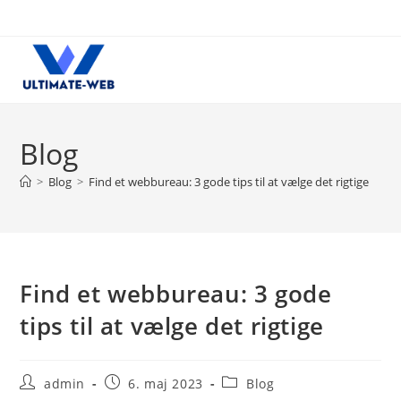
Skip
to
content
Blog
>
Blog
>
Find et webbureau: 3 gode tips til at vælge det rigtige
Find et webbureau: 3 gode
tips til at vælge det rigtige
Post
Post
Post
admin
6. maj 2023
Blog
author:
published:
category: